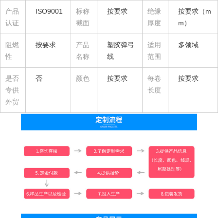
产品
ISO9001
标称
按要求
绝缘
按要求（m
认证
截面
厚度
m）
阻燃
按要求
产品
塑胶弹弓
适用
多领域
性
名称
线
范围
是否
否
颜色
按要求
每卷
按要求
专供
长度
外贸