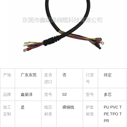
产地
广东东莞
是否
否
订货
待定
进口
号
品牌
鑫燊泽
货号
02
型号
多芯
加工
是
线芯
裸铜线
护套
PU PVC T
定制
材质
材质
PE TPO T
PR