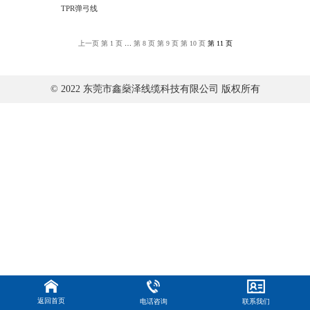
TPR弹弓线
上一页
第
1
页
…
第
8
页
第
9
页
第
10
页
第
11
页
© 2022 东莞市鑫燊泽线缆科技有限公司 版权所有
返回首页
电话咨询
联系我们