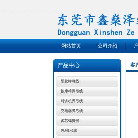
网站首页
公司介绍
产品中心
客
塑胶弹弓线
按摩椅弹弓线
对讲机弹弓线
充电器弹弓线
多芯弹簧线
PU弹弓线