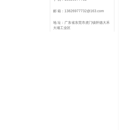
邮 箱：13826977732@163.com
地 址：广东省东莞市虎门镇怀德大禾
大埔工业区