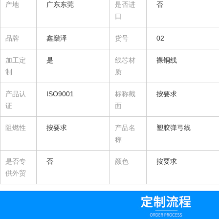
产地
广东东莞
是否进
否
口
品牌
鑫燊泽
货号
02
加工定
是
线芯材
裸铜线
制
质
产品认
ISO9001
标称截
按要求
证
面
阻燃性
按要求
产品名
塑胶弹弓线
称
是否专
否
颜色
按要求
供外贸