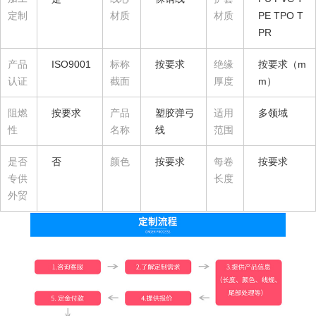
定制
材质
材质
PE TPO T
PR
产品
ISO9001
标称
按要求
绝缘
按要求（m
认证
截面
厚度
m）
阻燃
按要求
产品
塑胶弹弓
适用
多领域
性
名称
线
范围
是否
否
颜色
按要求
每卷
按要求
专供
长度
外贸