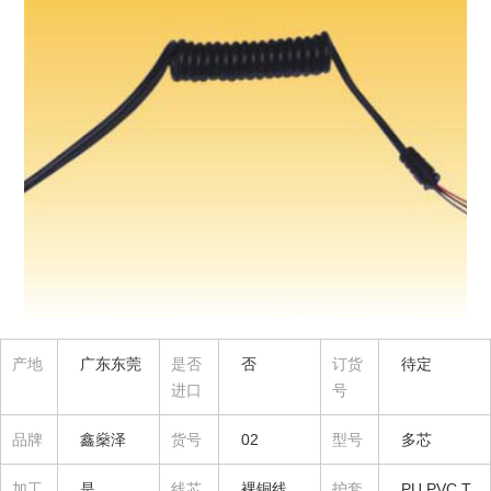
产地
广东东莞
是否
否
订货
待定
进口
号
品牌
鑫燊泽
货号
02
型号
多芯
加工
是
线芯
裸铜线
护套
PU PVC T