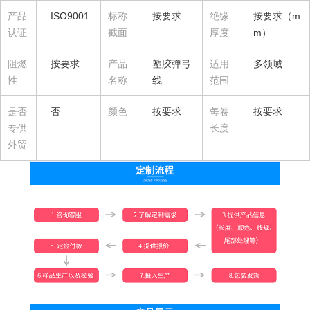
产品
ISO9001
标称
按要求
绝缘
按要求（m
认证
截面
厚度
m）
阻燃
按要求
产品
塑胶弹弓
适用
多领域
性
名称
线
范围
是否
否
颜色
按要求
每卷
按要求
专供
长度
外贸