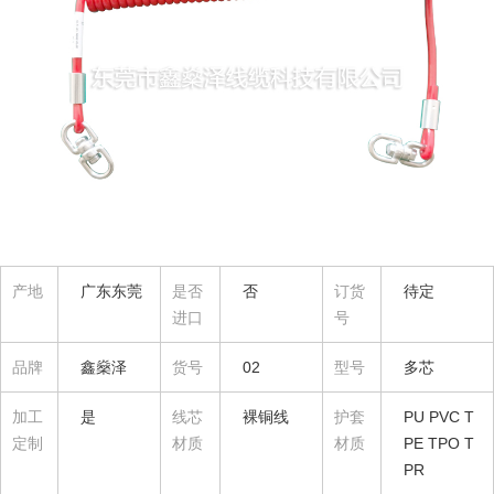
产地
广东东莞
是否
否
订货
待定
进口
号
品牌
鑫燊泽
货号
02
型号
多芯
加工
是
线芯
裸铜线
护套
PU PVC T
定制
材质
材质
PE TPO T
PR