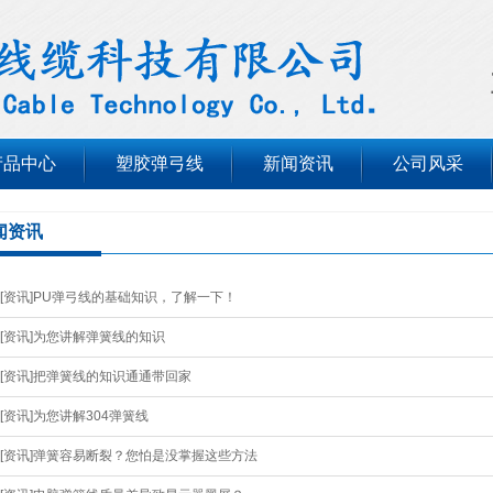
产品中心
塑胶弹弓线
新闻资讯
公司风采
闻资讯
[资讯]
PU弹弓线的基础知识，了解一下！
[资讯]
为您讲解弹簧线的知识
[资讯]
把弹簧线的知识通通带回家
[资讯]
为您讲解304弹簧线
[资讯]
弹簧容易断裂？您怕是没掌握这些方法