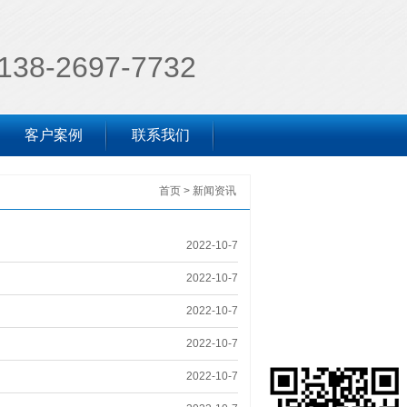
138-2697-7732
客户案例
联系我们
首页
>
新闻资讯
2022-10-7
2022-10-7
2022-10-7
2022-10-7
2022-10-7