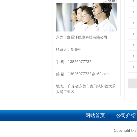
联系方式
东莞市鑫燊泽线缆科技有限公司
联系人：胡先生
手 机：13826977732
邮 箱：13826977732@163.com
地 址：广东省东莞市虎门镇怀德大禾
大埔工业区
网站首页
|
公司介绍
Copyright © 